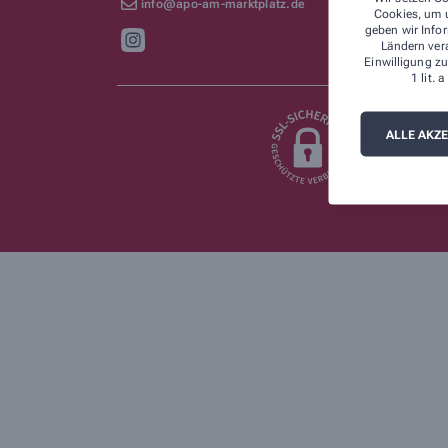
info@apo-am-marktplatz.de
Cookies, um u
geben wir Infor
Ländern ver
Einwilligung zu
1 lit.
ALLE AKZ
Wir legen großen W