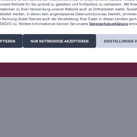
nsere Website für Sie optimal zu gestalten und fortlaufend zu verbessern. Mit Ih
mationen zu Ihrer Verwendung unserer Website auch an Drittanbieter weiter. Sowei
arbeitet werden, in denen kein angemessenes Datenschutzniveau besteht, stimmen S
r Nutzung dieser Dienste auch der Verarbeitung Ihrer Daten in diesen Ländern gem.
 a DSGVO zu. Weitere Informationen können Sie unserer
Datenschutzerklärung
entn
EPTIEREN
NUR NOTWENDIGE AKZEPTIEREN
EINSTELLUNGEN 
ert auf den Schutz Ihrer persönlichen Daten und garantieren die sichere Übertragun