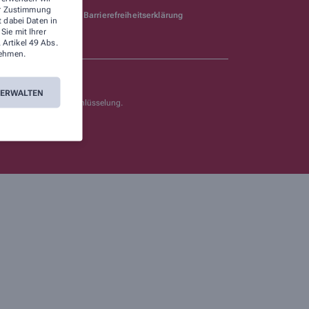
rer Zustimmung
Barrierefreiheitserklärung
t dabei Daten in
ie mit Ihrer
 Artikel 49 Abs.
ehmen.
VERWALTEN
g durch eine SSL-Verschlüsselung.