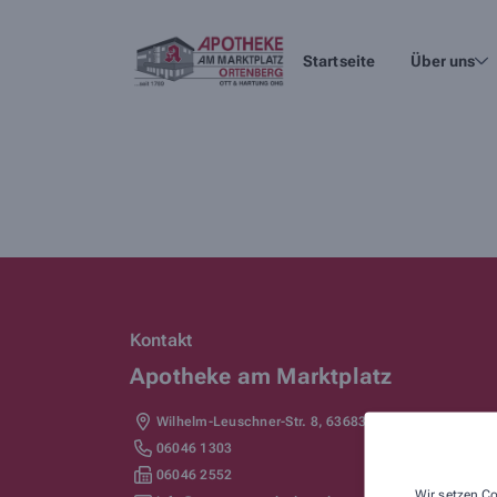
Startseite
Über uns
Kontakt
Apotheke am Marktplatz
Wilhelm-Leuschner-Str. 8
,
63683
Ortenberg
06046 1303
06046 2552
Wir setzen Co